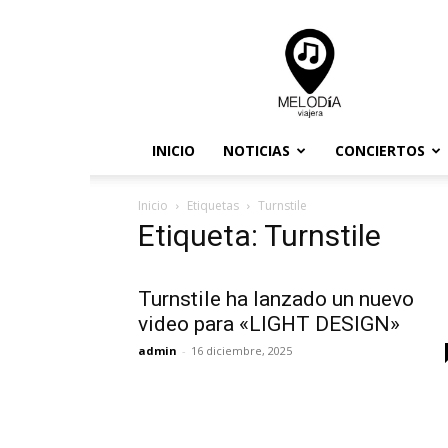
Melodia
Viajera
INICIO
NOTICIAS
CONCIERTOS
Inicio
Etiquetas
Turnstile
Etiqueta: Turnstile
Turnstile ha lanzado un nuevo
video para «LIGHT DESIGN»
admin
-
16 diciembre, 2025