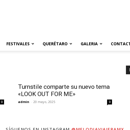
FESTIVALES
QUERÉTARO
GALERIA
CONTAC
Turnstile comparte su nuevo tema
«LOOK OUT FOR ME»
admin
-
20 mayo, 2025
0
0
SÍGUENOS EN INSTAGRAM
@MELODIAVIAJERAMX