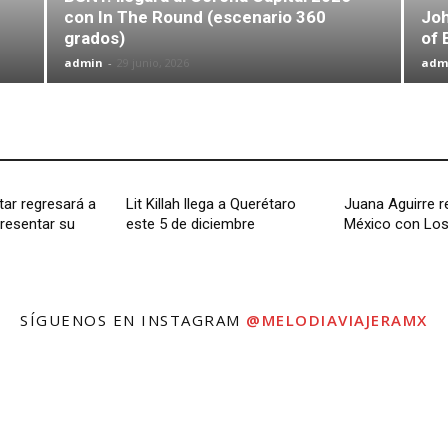
con In The Round (escenario 360
Joh
grados)
of 
admin
-
29 junio, 2026
adm
ar regresará a
Lit Killah llega a Querétaro
Juana Aguirre r
resentar su
este 5 de diciembre
México con Los 
SÍGUENOS EN INSTAGRAM
@MELODIAVIAJERAMX