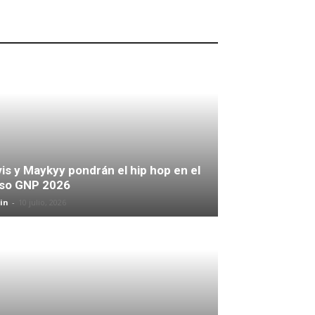
is y Maykyy pondrán el hip hop en el
lso GNP 2026
in
-
10 julio, 2026