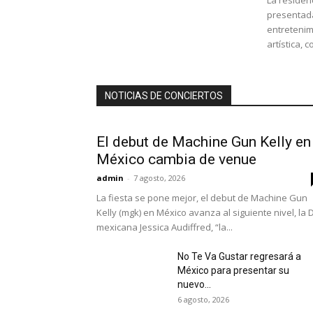
La residen
presentada
entretenim
artística, 
NOTICIAS DE CONCIERTOS
El debut de Machine Gun Kelly en
México cambia de venue
admin
-
7 agosto, 2026
La fiesta se pone mejor, el debut de Machine Gun
Kelly (mgk) en México avanza al siguiente nivel, la D
mexicana Jessica Audiffred, “la...
No Te Va Gustar regresará a
México para presentar su
nuevo...
6 agosto, 2026