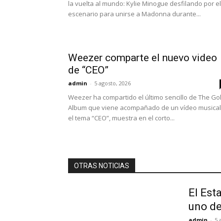
la vuelta al mundo: Kylie Minogue desfilando por el
escenario para unirse a Madonna durante...
Weezer comparte el nuevo video
de “CEO”
admin
-
5 agosto, 2026
Weezer ha compartido el último sencillo de The Go
Album que viene acompañado de un vídeo musical
el tema “CEO”, muestra en el corto...
OTRAS NOTICIAS
El Est
uno de
admin
-
5 