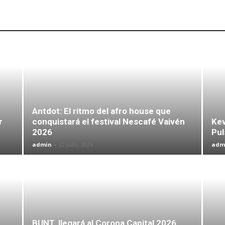
Antdot: El ritmo del afro house que
r
conquistará el festival Nescafé Vaivén
Kev
2026
Pu
admin
-
22 julio, 2026
adm
BUNT. llegará al Corona Capital 2026