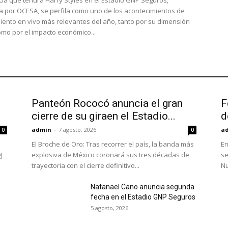
cia que tendrá Harry Styles en el Estadio GNP Seguros,
 por OCESA, se perfila como uno de los acontecimientos de
iento en vivo más relevantes del año, tanto por su dimensión
como por el impacto económico...
Panteón Rococó anuncia el gran
F
cierre de su giraen el Estadio...
d
admin
-
7 agosto, 2026
a
0
0
El Broche de Oro: Tras recorrer el país, la banda más
En
J
explosiva de México coronará sus tres décadas de
se
trayectoria con el cierre definitivo...
Nu
Natanael Cano anuncia segunda
fecha en el Estadio GNP Seguros
5 agosto, 2026