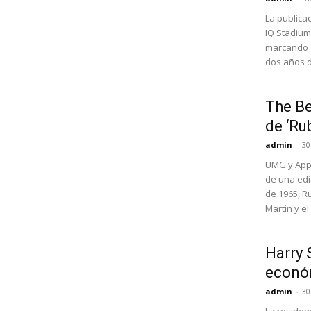
La publica
IQ Stadium
marcando e
dos años d
The Be
de ‘Ru
admin
-
30
UMG y Appl
de una edi
de 1965, R
Martin y el
Harry 
econó
admin
-
30