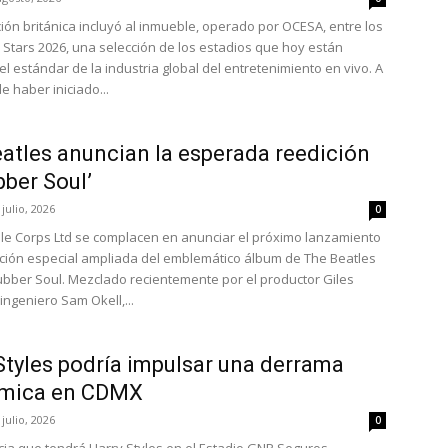
ción británica incluyó al inmueble, operado por OCESA, entre los
 Stars 2026, una selección de los estadios que hoy están
l estándar de la industria global del entretenimiento en vivo. A
e haber iniciado...
atles anuncian la esperada reedición
bber Soul’
 julio, 2026
0
e Corps Ltd se complacen en anunciar el próximo lanzamiento
ción especial ampliada del emblemático álbum de The Beatles
ubber Soul. Mezclado recientemente por el productor Giles
 ingeniero Sam Okell,...
Styles podría impulsar una derrama
mica en CDMX
 julio, 2026
0