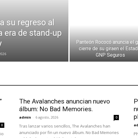
 su regreso al
 era de stand-up
y
Panteón Rococó anuncia el g
cierre de su giraen el Estad
2026
GNP Seguros
”
The Avalanches anuncian nuevo
P
álbum: No Bad Memories.
n
p
admin
-
6 agosto, 2026
0
a
0
Tras lanzar varios sencillos, The Avalanches han
anunciado por fin un nuevo álbum. No Bad Memories
io
Ph