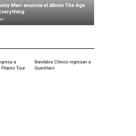
nny Marr anuncia el álbum The Age
Everything
in
-
16 junio, 2026
egresa a
Bandalos Chinos regresan a
Pilares Tour
Querétaro