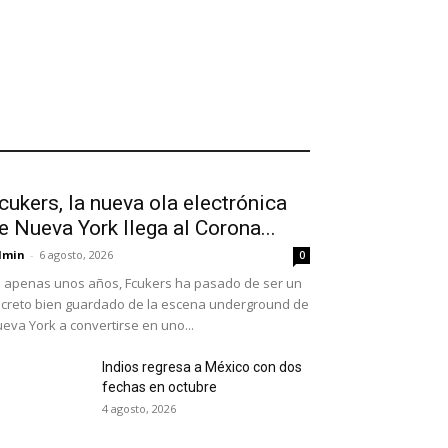
cukers, la nueva ola electrónica
e Nueva York llega al Corona...
dmin
-
6 agosto, 2026
0
 apenas unos años, Fcukers ha pasado de ser un
creto bien guardado de la escena underground de
eva York a convertirse en uno...
Indios regresa a México con dos
fechas en octubre
4 agosto, 2026