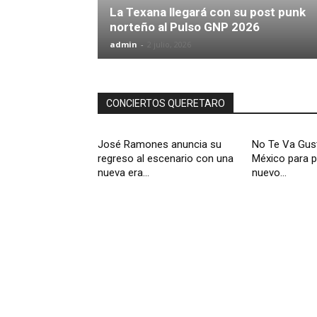
La Texana llegará con su post punk
norteño al Pulso GNP 2026
admin
-
2 julio, 2026
CONCIERTOS QUERETARO
José Ramones anuncia su
No Te Va Gust
regreso al escenario con una
México para p
nueva era...
nuevo...