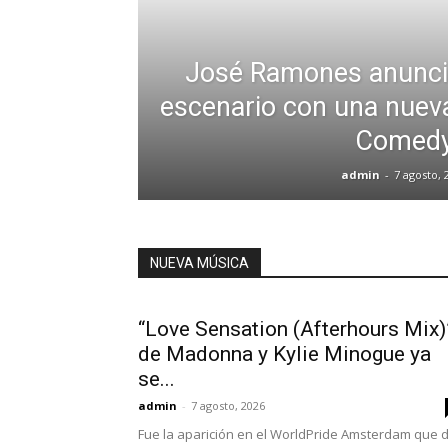
José Ramones anuncia
escenario con una nueva
Comed
admin
-
7 agosto, 
NUEVA MÚSICA
“Love Sensation (Afterhours Mix)
de Madonna y Kylie Minogue ya
se...
admin
-
7 agosto, 2026
Fue la aparición en el WorldPride Amsterdam que d