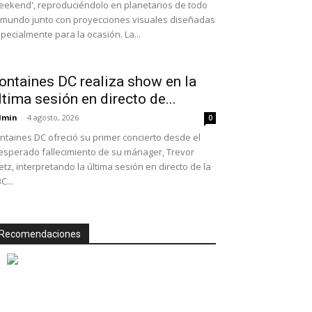
ekend', reproduciéndolo en planetarios de todo
 mundo junto con proyecciones visuales diseñadas
pecialmente para la ocasión. La...
ontaines DC realiza show en la
ltima sesión en directo de...
dmin
-
4 agosto, 2026
0
ntaines DC ofreció su primer concierto desde el
esperado fallecimiento de su mánager, Trevor
etz, interpretando la última sesión en directo de la
C...
Recomendaciones