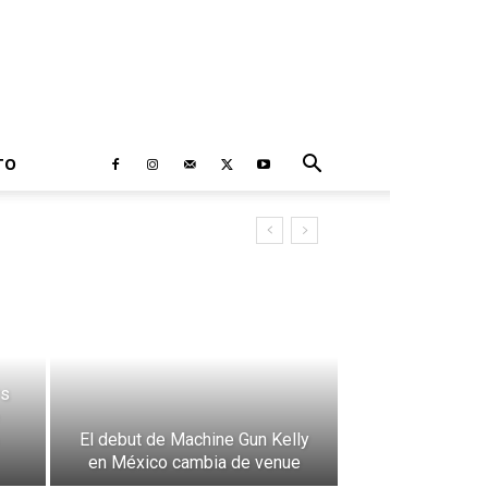
TO
rs
El debut de Machine Gun Kelly
en México cambia de venue