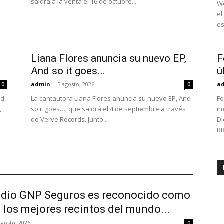
saldrá a la venta el 16 de octubre...
We
el
es
Liana Flores anuncia su nuevo EP,
F
And so it goes…
ú
admin
-
5 agosto, 2026
a
0
0
ld
La cantautora Liana Flores anuncia su nuevo EP, And
Fo
,
so it goes…, que saldrá el 4 de septiembre a través
in
de Verve Records. Junto...
Di
BB
adio GNP Seguros es reconocido como
 los mejores recintos del mundo...
agosto, 2026
0