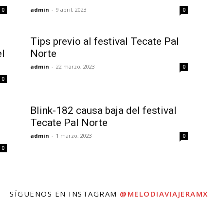
admin
-
9 abril, 2023
0
0
Tips previo al festival Tecate Pal
el
Norte
admin
-
22 marzo, 2023
0
0
Blink-182 causa baja del festival
Tecate Pal Norte
admin
-
1 marzo, 2023
0
0
SÍGUENOS EN INSTAGRAM
@MELODIAVIAJERAMX