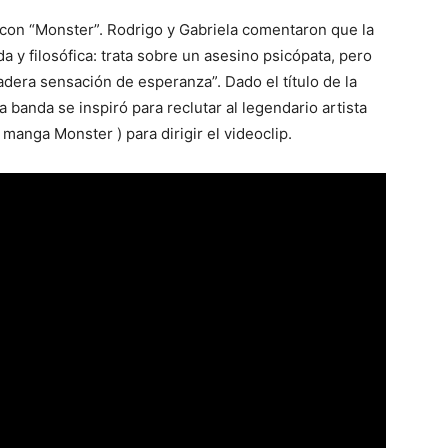
con “Monster”. Rodrigo y Gabriela comentaron que la
a y filosófica: trata sobre un asesino psicópata, pero
adera sensación de esperanza”. Dado el título de la
a banda se inspiró para reclutar al legendario artista
anga Monster ) para dirigir el videoclip.