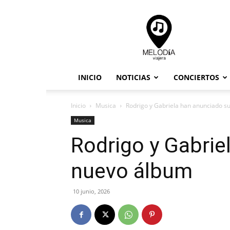
Melodia
Viajera
INICIO
NOTICIAS
CONCIERTOS
Inicio
Musica
Rodrigo y Gabriela han anunciado s
Musica
Rodrigo y Gabrie
nuevo álbum
10 junio, 2026