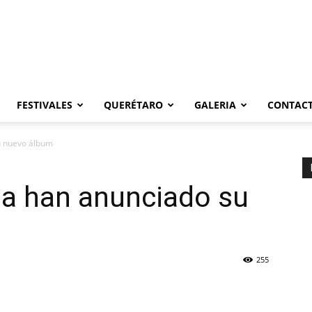
FESTIVALES
QUERÉTARO
GALERIA
CONTAC
u nuevo álbum
la han anunciado su
255