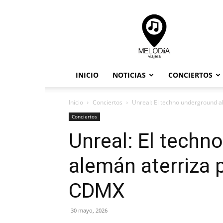
Melodia
Viajera
INICIO
NOTICIAS
CONCIERTOS
Inicio
Conciertos
Unreal: El techno underground 
Conciertos
Unreal: El techn
alemán aterriza 
CDMX
30 mayo, 2026