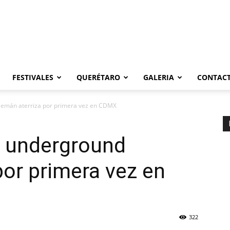
FESTIVALES
QUERÉTARO
GALERIA
CONTAC
alemán aterriza por primera vez en CDMX
o underground
por primera vez en
322