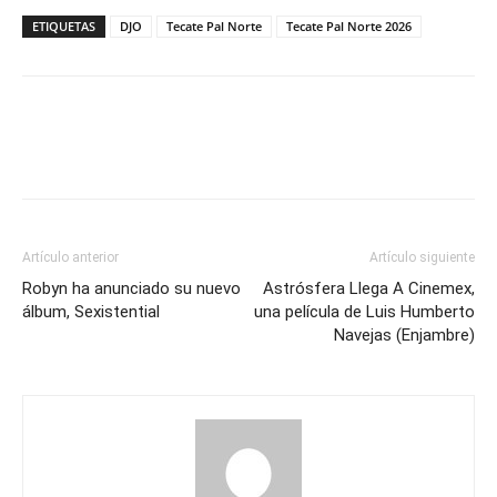
ETIQUETAS
DJO
Tecate Pal Norte
Tecate Pal Norte 2026
Artículo anterior
Artículo siguiente
Robyn ha anunciado su nuevo
Astrósfera Llega A Cinemex,
álbum, Sexistential
una película de Luis Humberto
Navejas (Enjambre)