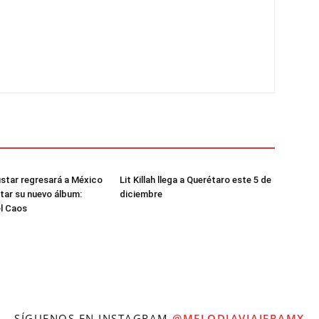
star regresará a México
Lit Killah llega a Querétaro este 5 de
tar su nuevo álbum:
diciembre
el Caos
SÍGUENOS EN INSTAGRAM
@MELODIAVIAJERAMX