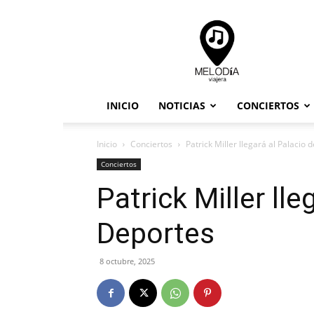
Melodia
Viajera
INICIO
NOTICIAS
CONCIERTOS
Inicio
Conciertos
Patrick Miller llegará al Palacio 
Conciertos
Patrick Miller lle
Deportes
8 octubre, 2025