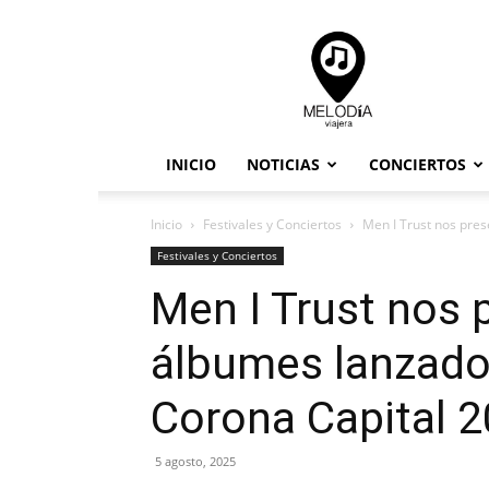
Melodia
Viajera
INICIO
NOTICIAS
CONCIERTOS
Inicio
Festivales y Conciertos
Men I Trust nos pres
Festivales y Conciertos
Men I Trust nos 
álbumes lanzados
Corona Capital 
5 agosto, 2025