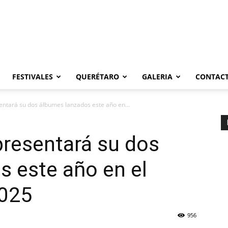
FESTIVALES
QUERÉTARO
GALERIA
CONTAC
entará su dos álbumes lanzados este año en...
presentará su dos
 este año en el
2025
956