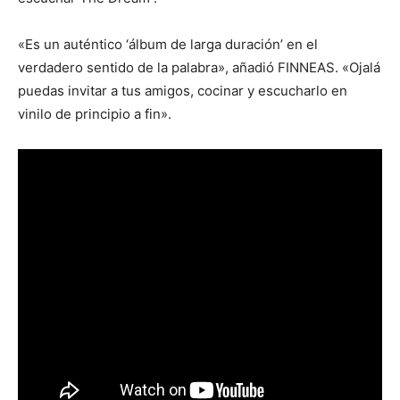
«Es un auténtico ‘álbum de larga duración’ en el
verdadero sentido de la palabra», añadió FINNEAS. «Ojalá
puedas invitar a tus amigos, cocinar y escucharlo en
vinilo de principio a fin».