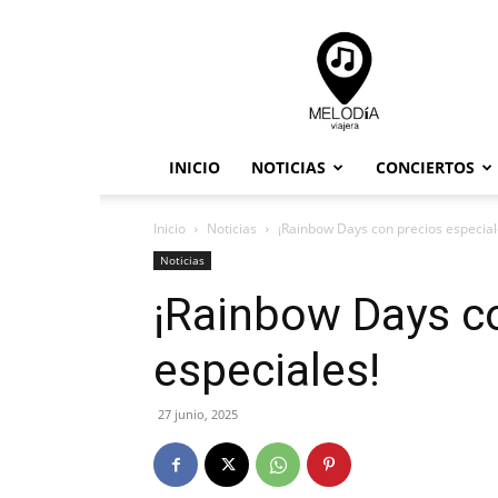
Melodia
Viajera
INICIO
NOTICIAS
CONCIERTOS
Inicio
Noticias
¡Rainbow Days con precios especial
Noticias
¡Rainbow Days c
especiales!
27 junio, 2025