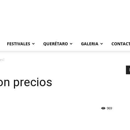
FESTIVALES
QUERÉTARO
GALERIA
CONTAC
es!
on precios
969