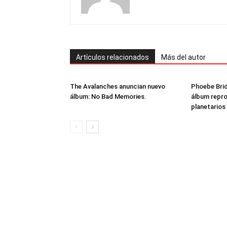
Artículos relacionados
Más del autor
The Avalanches anuncian nuevo
Phoebe Brid
álbum: No Bad Memories.
álbum repr
planetarios