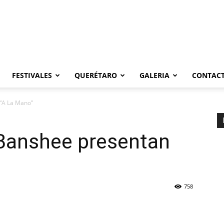
FESTIVALES
QUERÉTARO
GALERIA
CONTAC
 “A La Mano”
 Banshee presentan
758