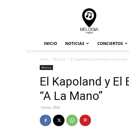
Melodia
Viajera
INICIO
NOTICIAS
CONCIERTOS
Inicio
Musica
El Kapoland y El Banshee presentan
Musica
El Kapoland y El
“A La Mano”
4 junio, 2025