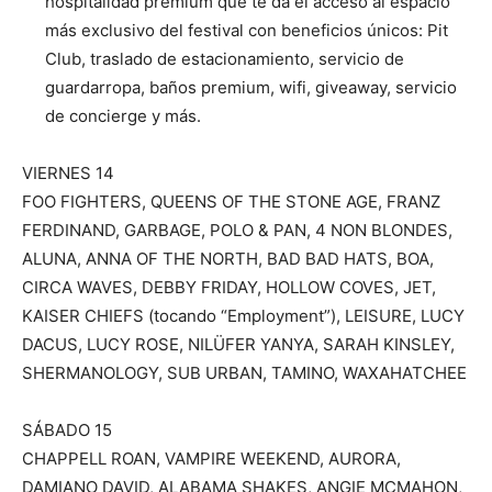
hospitalidad premium que te da el acceso al espacio
más exclusivo del festival con beneficios únicos: Pit
Club, traslado de estacionamiento, servicio de
guardarropa, baños premium, wifi, giveaway, servicio
de concierge y más.
VIERNES 14
FOO FIGHTERS, QUEENS OF THE STONE AGE, FRANZ
FERDINAND, GARBAGE, POLO & PAN, 4 NON BLONDES,
ALUNA, ANNA OF THE NORTH, BAD BAD HATS, BOA,
CIRCA WAVES, DEBBY FRIDAY, HOLLOW COVES, JET,
KAISER CHIEFS (tocando “Employment”), LEISURE, LUCY
DACUS, LUCY ROSE, NILÜFER YANYA, SARAH KINSLEY,
SHERMANOLOGY, SUB URBAN, TAMINO, WAXAHATCHEE
SÁBADO 15
CHAPPELL ROAN, VAMPIRE WEEKEND, AURORA,
DAMIANO DAVID, ALABAMA SHAKES, ANGIE MCMAHON,