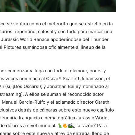
ce se sentirá como el meteorito que se estrelló en la
urios: repentino, colosal y con todo para marcar una
e Jurassic World Renace apoderándose del Thunder
l Pictures sumándose oficialmente al lineup de la
á por comenzar y llega con todo el glamour, poder y
dos veces nominada al Oscar® Scarlett Johansson; el
 (sí, ¡Dos Oscars!); y Jonathan Bailey, nominado al
 streaming). A ellos se suman el reconocido actor
o Manuel Garcia-Rulfo y el aclamado director Gareth
clusivos detrás de cámaras sobre este nuevo capítulo
egendaria franquicia cinematográfica Jurassic World,
de dólares a nivel mundial.
¿La razón? Para
maras sobre este nueva y atrevida entrega, lleno de