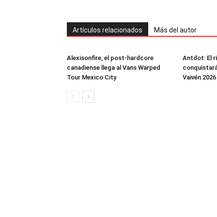
Artículos relacionados
Más del autor
Alexisonfire, el post-hardcore
Antdot: El 
canadiense llega al Vans Warped
conquistará
Tour Mexico City
Vaivén 2026