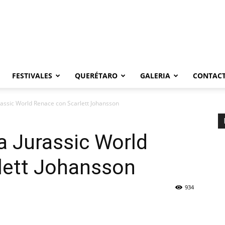
FESTIVALES
QUERÉTARO
GALERIA
CONTAC
assic World Renace con Scarlett Johansson
 Jurassic World
lett Johansson
934