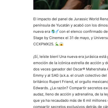
El impacto del panel de Jurassic World Rena
península de Yucatán y acabó con los dinosa
nueva era
con el elenco confirmado d
Stage by Cinemex el 31 de mayo, y Universa
CCXPMX25.
¡Sí, leíste bien! Una nueva era jurásica est
emoción de la icónica estrella de acción y 
dos veces ganador del Oscar® Mahershala Ali
Emmy y al SAG (a.k.a. el crush colectivo del
británico Rupert Friend, el orgullo mexican
Edwards. ¿La razón? Compartir secretos ex
audaz, lleno de acción y adrenalina, de la l
que ya ha recaudado más de 6 mil millones 
compartir secretos exclusivos detrás de cá