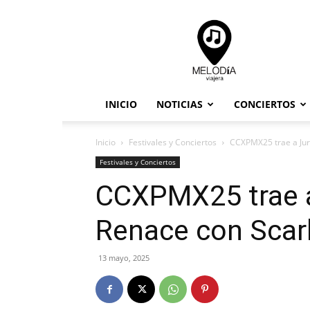
Melodia
Viajera
INICIO
NOTICIAS
CONCIERTOS
Inicio
Festivales y Conciertos
CCXPMX25 trae a Jur
Festivales y Conciertos
CCXPMX25 trae a
Renace con Scar
13 mayo, 2025