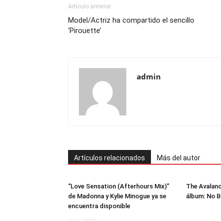
Artículo anterior
Model/Actriz ha compartido el sencillo
‘Pirouette’
admin
Artículos relacionados
Más del autor
“Love Sensation (Afterhours Mix)”
The Avalan
de Madonna y Kylie Minogue ya se
álbum: No 
encuentra disponible