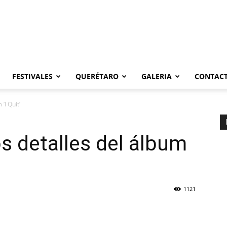
FESTIVALES
QUERÉTARO
GALERIA
CONTAC
‘I Quit’
s detalles del álbum
1121