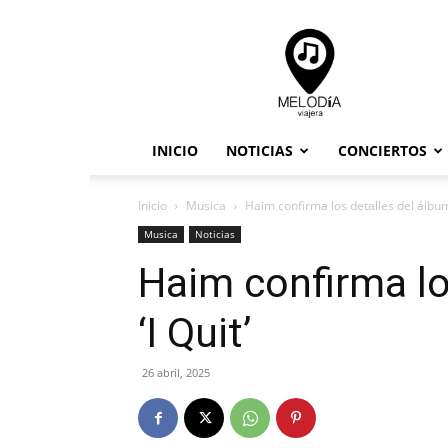
Melodia
Viajera
INICIO
NOTICIAS
CONCIERTOS
Inicio
Musica
Haim confirma los detalles del álbum 
Musica
Noticias
Haim confirma lo
‘I Quit’
26 abril, 2025