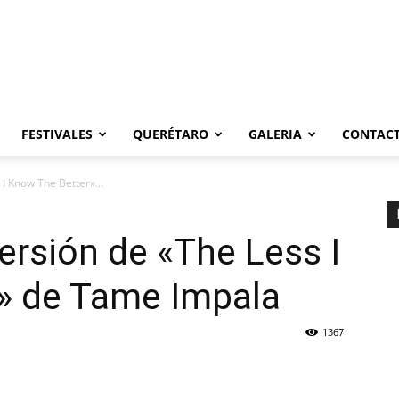
FESTIVALES
QUERÉTARO
GALERIA
CONTAC
I Know The Better»...
ersión de «The Less I
» de Tame Impala
1367