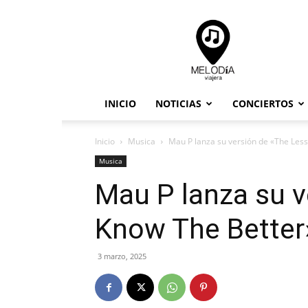
Melodia
Viajera
INICIO
NOTICIAS
CONCIERTOS
Inicio
Musica
Mau P lanza su versión de «The Less 
Musica
Mau P lanza su v
Know The Better
3 marzo, 2025