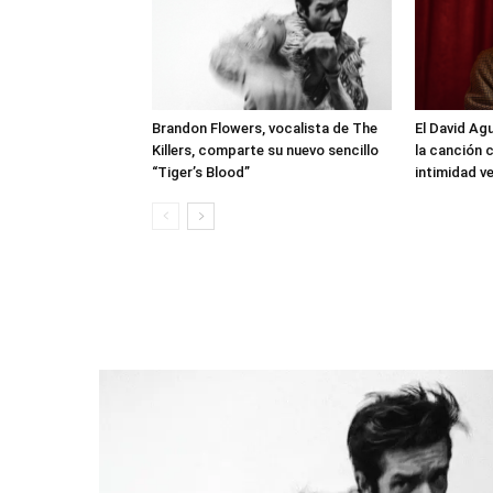
Brandon Flowers, vocalista de The
El David Agu
Killers, comparte su nuevo sencillo
la canción 
“Tiger’s Blood”
intimidad ve