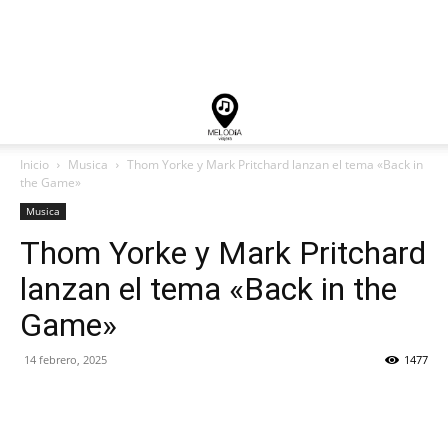
Inicio
Musica
Thom Yorke y Mark Pritchard lanzan el tema «Back in
the Game»
Musica
Thom Yorke y Mark Pritchard
lanzan el tema «Back in the
Game»
14 febrero, 2025
1477