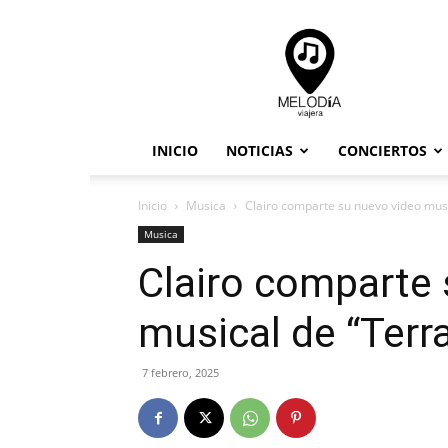
Melodia
Viajera
INICIO
NOTICIAS
CONCIERTOS
Inicio
Musica
Clairo comparte su nuevo video musi
Musica
Clairo comparte 
musical de “Terr
7 febrero, 2025