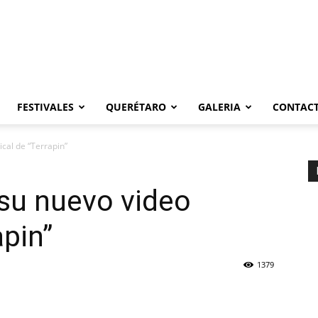
FESTIVALES
QUERÉTARO
GALERIA
CONTAC
cal de “Terrapin”
su nuevo video
apin”
1379