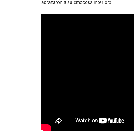
abrazaron a su «mocosa interior».