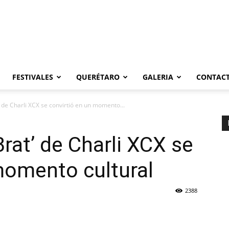
FESTIVALES
QUERÉTARO
GALERIA
CONTAC
 de Charli XCX se convirtió en un momento...
rat’ de Charli XCX se
momento cultural
2388