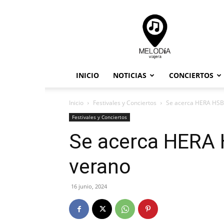
Melodia
Viajera
INICIO
NOTICIAS
CONCIERTOS
Inicio
Festivales y Conciertos
Se acerca HERA HSBC,
Festivales y Conciertos
Se acerca HERA H
verano
16 junio, 2024