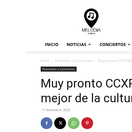
Melodia
Viajera
INICIO
NOTICIAS
CONCIERTOS
Inicio
Festivales y Conciertos
Muy pronto CCXP Méxi
Festivales y Conciertos
Muy pronto CCXP
mejor de la cult
11 diciembre, 2023