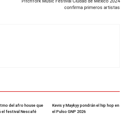
Pitchfork Music Festival Ciudad de México 2024
confirma primeros artistas
ritmo del afro house que
Kevis y Maykyy pondrán el hip hop en
 el festival Nescafé
el Pulso GNP 2026