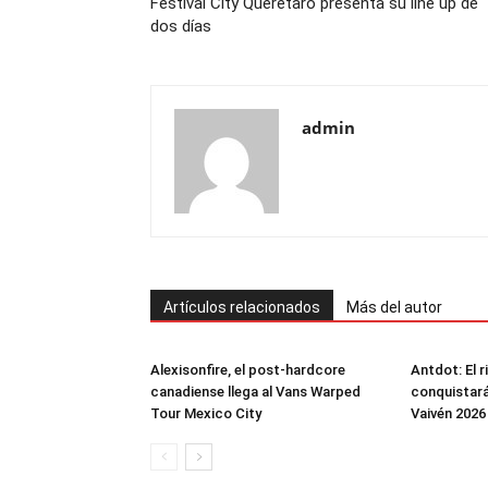
Festival City Querétaro presenta su line up de
dos días
admin
Artículos relacionados
Más del autor
Alexisonfire, el post-hardcore
Antdot: El 
canadiense llega al Vans Warped
conquistará
Tour Mexico City
Vaivén 2026