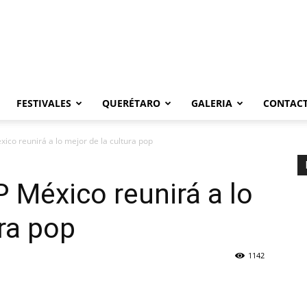
FESTIVALES
QUERÉTARO
GALERIA
CONTAC
co reunirá a lo mejor de la cultura pop
 México reunirá a lo
ura pop
1142