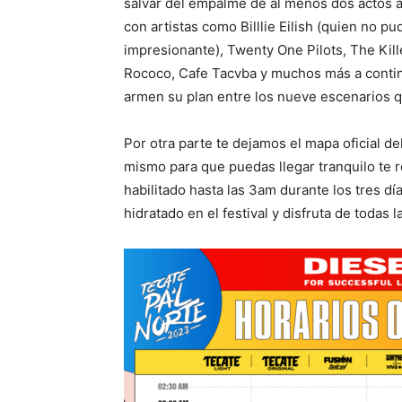
salvar del empalme de al menos dos actos al
con artistas como Billlie Eilish (quien no pu
impresionante), Twenty One Pilots, The Kill
Rococo, Cafe Tacvba y muchos más a contin
armen su plan entre los nueve escenarios q
Por otra parte te dejamos el mapa oficial de
mismo para que puedas llegar tranquilo t
habilitado hasta las 3am durante los tres dí
hidratado en el festival y disfruta de todas