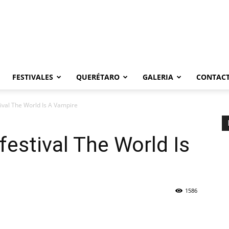
FESTIVALES
QUERÉTARO
GALERIA
CONTAC
tival The World Is A Vampire
 festival The World Is
1586