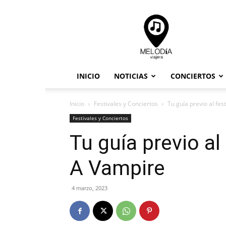
Melodia
Viajera
INICIO
NOTICIAS
CONCIERTOS
Inicio
Festivales y Conciertos
Tu guía previo al fes
Festivales y Conciertos
Tu guía previo al
A Vampire
4 marzo, 2023