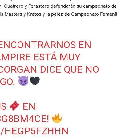
, Cuatrero y Forastero defendarán su campeonato de
ris Masters y Kratos y la pelea de Campeonato Femenil
 ENCONTRARNOS EN
AMPIRE
ESTÁ MUY
Y CORGAN DICE QUE NO
LGO.
US
EN
W3G8BM4CE
!
M/HEGP5FZHHN