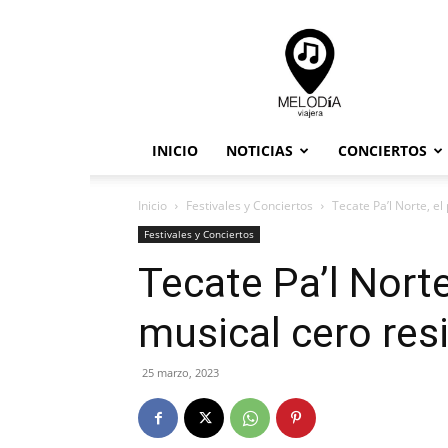
Melodia
Viajera
INICIO
NOTICIAS
CONCIERTOS
Inicio
Festivales y Conciertos
Tecate Pa’l Norte, el
Festivales y Conciertos
Tecate Pa’l Norte
musical cero res
25 marzo, 2023