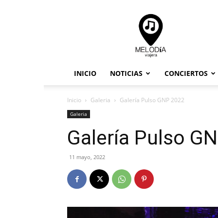
Melodia
Viajera
INICIO
NOTICIAS
CONCIERTOS
Inicio
Galeria
Galería Pulso GNP 2022
Galeria
Galería Pulso G
11 mayo, 2022