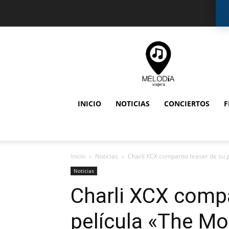
Melodia
Viajera
INICIO
NOTICIAS
CONCIERTOS
F
Inicio
Noticias
Charli XCX compartio teaser de su
Noticias
Charli XCX compa
película «The M