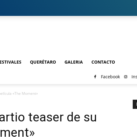
ESTIVALES
QUERÉTARO
GALERIA
CONTACTO
Facebook
In
 película «The Moment»
rtio teaser de su
oment»